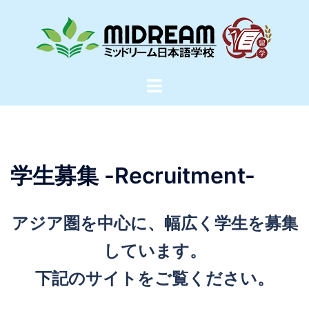
コ
ン
テ
ン
ツ
ト
へ
グ
ス
ル
キ
メ
ッ
ニ
学生募集 -Recruitment-
プ
ュ
ー
アジア圏を中心に、幅広く学生を募集
しています。
下記のサイトをご覧ください。