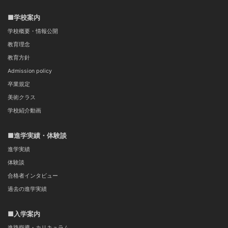
■学校案内
学校概要・情報公開
教育理念
教育方針
Admission policy
卒業規定
美術クラス
学校紹介動画
■進学実績・体験談
進学実績
体験談
合格者インタビュー
過去の進学実績
■入学案内
進路指導・カリキュラム